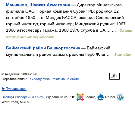
Маннанов, Шавкат Ахметович
— Директор Миндякского
филиала ОАО "Горная компания Суран" РБ; родился 12
сентября 1950 г., п. Миндяк БАССР; окончил Свердловский
горный институт, горный инженер; Миндякский рудник: 1967
1968 автослесарь гаража, 1968 1970 служба в СА,… …
Большая
биографическая энциклопедия
Баймакский район Башкортостана
— Баймакский
муниципальный район Баймаҡ районы Герб Флаг …
Википедия
© Академик, 2000-2026
18+
Обратная связь:
Техподдержка
,
Реклама на сайте
👣 Путешествия
Экспорт словарей на сайты
, сделанные на PHP,
Joomla,
Drupal,
WordPress, MODx.